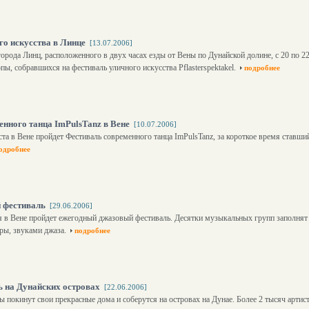
го искусства в Линце
[13.07.2006]
орода Линц, расположенного в двух часах езды от Вены по Дунайской долине, с 20 по 2
пы, собравшихся на фестиваль уличного искусства Pflasterspektakel.
подробнее
енного танца ImPulsTanz в Вене
[10.07.2006]
ста в Вене пройдет Фестиваль современного танца ImPulsTanz, за короткое время ставш
одробнее
 фестиваль
[29.06.2006]
я в Вене пройдет ежегодный джазовый фестиваль. Десятки музыкальных групп заполнят 
ры, звуками джаза.
подробнее
ь на Дунайских островах
[22.06.2006]
ы покинут свои прекрасные дома и соберутся на островах на Дунае. Более 2 тысяч артист