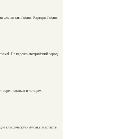
й фестиваль Гайдна. Карьера Гайдна
stival. На неделю австрийский город
т соревноваться в четырех
щие классическую музыку, и артисты