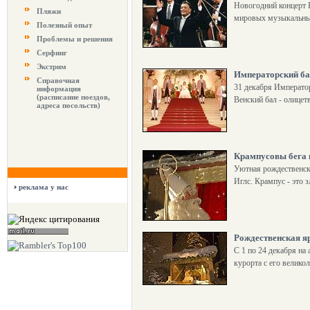
Новогодний концерт 
Пляжи
мировых музыкальных
Полезный опыт
Проблемы и решения
Серфинг
Экстрим
Императорский ба
Справочная
31 декабря Император
информация
(расписание поездов,
Венский бал - олицет
адреса посольств)
Крампусовы бега 
Уютная рождественск
Иглс. Крампус - это 
реклама у нас
Рождественская я
С 1 по 24 декабря на
курорта с его велико