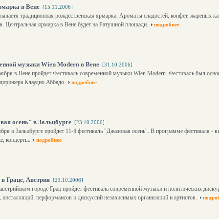
рмарка в Вене
[15.11.2006]
рываетя традиционная рождественская ярмарка. Ароматы сладостей, конфет, жареных ка
в. Центральная ярмарка в Вене будет на Ратушной площади.
подробнее
енной музыки Wien Modern в Вене
[31.10.2006]
оября в Вене пройдет Фестиваль современной музыки Wien Modern. Фестиваль был осно
 дирижера Клаудио Аббадо.
подробнее
вая осень" в Зальцбурге
[23.10.2006]
ября в Зальцбурге пройдет 11-й фестиваль "Джазовая осень". В программе фестиваля - 
е, концерты.
подробнее
 в Граце, Австрия
[23.10.2006]
 австрийском городе Грац пройдет фестиваль современной музыки и политических диску
 инсталляций, перформансов и дискуссий независимых организаций и артистов.
подро