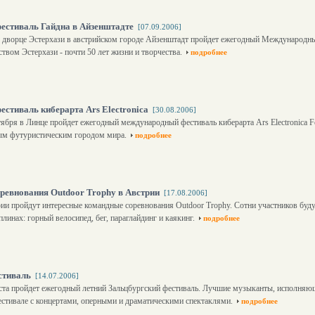
стиваль Гайдна в Айзенштадте
[07.09.2006]
во дворце Эстерхази в австрийском городе Айзенштадт пройдет ежегодный Международны
ством Эстерхази - почти 50 лет жизни и творчества.
подробнее
стиваль киберарта Ars Electronica
[30.08.2006]
нтября в Линце пройдет ежегодный международный фестиваль киберарта Ars Electronica Fe
ым футуристическим городом мира.
подробнее
ревнования Outdoor Trophy в Австрии
[17.08.2006]
рии пройдут интересные командные соревнования Outdoor Trophy. Сотни участников буду
линах: горный велосипед, бег, параглайдинг и каякинг.
подробнее
стиваль
[14.07.2006]
уста пройдет ежегодный летний Зальцбургский фестиваль. Лучшие музыканты, исполняю
естивале с концертами, оперными и драматическими спектаклями.
подробнее