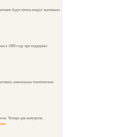
штанов будут витать вокруг маленьких
ван в 1988 году при поддержке
выставки, кинопоказы тематических
рсов. Четыре дня конуертов,
бнее