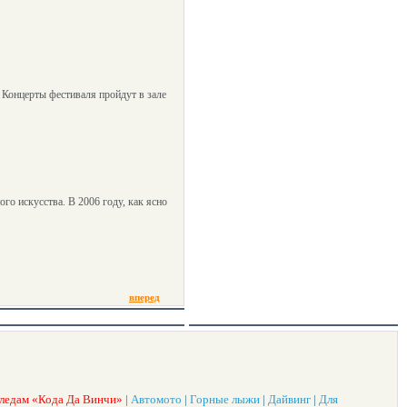
 Концерты фестиваля пройдут в зале
го искусства. В 2006 году, как ясно
вперед
ледам «Кода Да Винчи»
|
Автомото
|
Горные лыжи
|
Дайвинг
|
Для