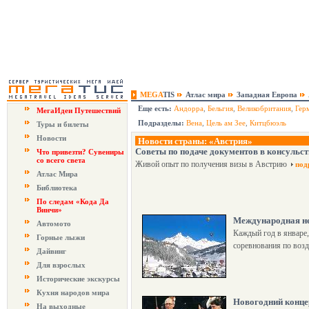
MEGA
TIS
Атлас мира
Западная Европа
Еще есть:
Андорра
,
Бельгия
,
Великобритания
,
Гер
МегаИдеи Путешествий
Подразделы:
Вена
,
Цель ам Зее
,
Китцбюэль
Туры и билеты
Новости
Новости страны: «Австрия»
Советы по подаче документов в консульс
Что привезти? Сувениры
со всего света
Живой опыт по получения визы в Австрию
под
Атлас Мира
Библиотека
По следам «Кода Да
Винчи»
Международная н
Автомото
Каждый год в январе
Горные лыжи
соревнования по воз
Дайвинг
Для взрослых
Исторические экскурсы
Кухня народов мира
Новогодний конце
На выходные