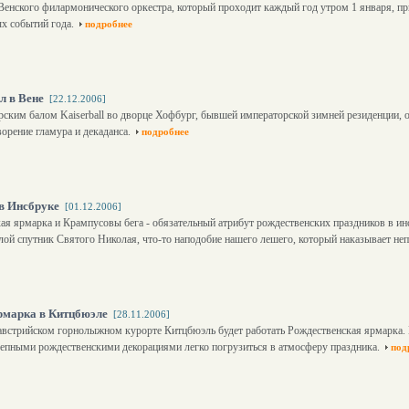
Венского филармонического оркестра, который проходит каждый год утром 1 января, п
 событий года.
подробнее
л в Вене
[22.12.2006]
ским балом Kaiserball во дворце Хофбург, бывшей императорской зимней резиденции, о
ворение гламура и декаданса.
подробнее
в Инсбруке
[01.12.2006]
ая ярмарка и Крампусовы бега - обязательный атрибут рождественских праздников в и
злой спутник Святого Николая, что-то наподобие нашего лешего, который наказывает не
рмарка в Китцбюэле
[28.11.2006]
 австрийском горнолыжном курорте Китцбюэль будет работать Рождественская ярмарка.
лепными рождественскими декорациями легко погрузиться в атмосферу праздника.
под