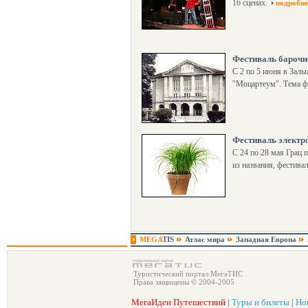
16 сценах.
подробне
Фестиваль барочн
С 2 по 5 июня в Заль
"Моцартеум". Тема ф
Фестиваль электро
С 24 по 28 мая Грац 
из названия, фестива
MEGA
TIS
Атлас мира
Западная Европа
Туристический портал МегаТИС
Права защищены © 2004-2005
МегаИдеи Путешествий
|
Туры и билеты
|
Но