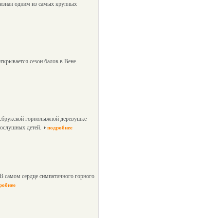
ризнан одним из самых крупных
ткрывается сезон балов в Вене.
нсбрукской горнолыжной деревушке
послушных детей.
подробнее
 В самом сердце симпатичного горного
робнее