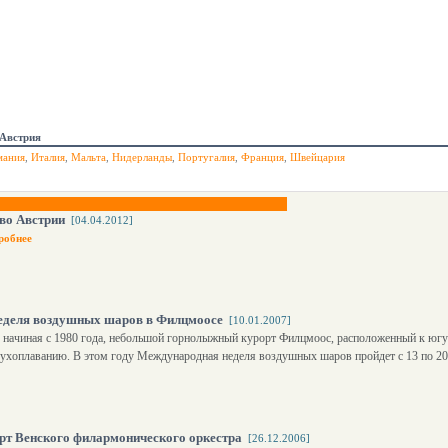
Австрия
мания
,
Италия
,
Мальта
,
Нидерланды
,
Португалия
,
Франция
,
Швейцария
тво Австрии
[04.04.2012]
робнее
еделя воздушных шаров в Филцмоосе
[10.01.2007]
, начиная с 1980 года, небольшой горнолыжный курорт Филцмоос, расположенный к югу 
духоплаванию. В этом году Международная неделя воздушных шаров пройдет с 13 по 20
рт Венского филармонического оркестра
[26.12.2006]