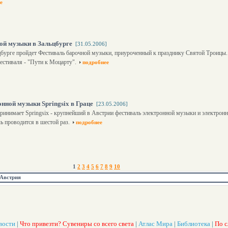
е
ой музыки в Зальцбурге
[31.05.2006]
цбурге пройдет Фестиваль барочной музыки, приуроченный к празднику Святой Троицы.
естиваля - "Пути к Моцарту".
подробнее
нной музыки Springsix в Граце
[23.05.2006]
принимает Springsix - крупнейший в Австрии фестиваль электронной музыки и электронно
ль проводится в шестой раз.
подробнее
1
2
3
4
5
6
7
8
9
10
Австрия
вости
|
Что привезти? Сувениры со всего света
|
Атлас Мира
|
Библиотека
|
По с