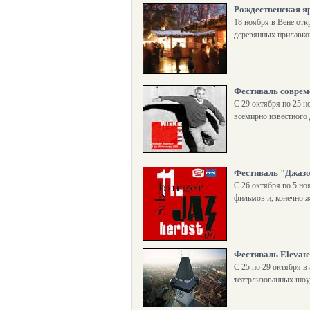
Рождественская я
18 ноября в Вене отк
деревянных прилавко
Фестиваль соврем
С 29 октября по 25 н
всемирно известного
Фестиваль "Джазо
С 26 октября по 5 но
фильмов и, конечно ж
Фестиваль Еlevate
С 25 по 29 октября в
театрлизованных шоу,