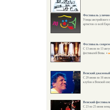
Фестиваль улично
Улицы австрийского г
артистов со всей Евро
Фестиваль соврем
С 13 июля по 13 авгу
фестивалей Вены.
п
Венский джазовый
С 29 июня по 16 июл
клубов и Венской опе
Венский фестивал
С 23 по 25 июня венц