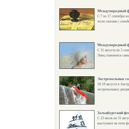
Международный фе
С 7 по 17 сентября 
тесно связана с семей
Международный фе
С 31 августа по 5 се
Линц становится сам
Экстремальные со
18-19 августа в Авст
экстремальных дисцип
Зальцбургский фе
С 23 июля по 31 авг
выступают на этом ф