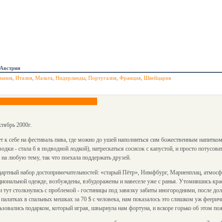
Австрия
мания
,
Италия
,
Мальта
,
Нидерланды
,
Португалия
,
Франция
,
Швейцария
тябрь 2000г.
к себе на фестиваль пива, где можно до ушей наполниться сим божественным напитком 
дки - стала б я подводной лодкой), натрескаться сосисок с капустой, и просто потусова
у на любую тему, так что поехала поддержать друзей.
дартный набор достопримечательностей: «старый Пётр», Нимфбург, Мариенплац, атмосф
ациональной одежде, возбуждены, взбудоражены и навеселе уже с ранья. Утомившись кра
и тут столкнулись с проблемой - гостиницы под завязку забиты иногородними, после до
палатках в спальных мешках за 70 $ с человека, нам показалось это слишком уж феери
зовались подарком, который играя, швырнула нам фортуна, и вскоре горько об этом пож