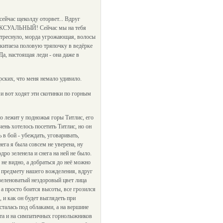
сейчас щеколду оторвет... Вдруг
К! СЕКСУАЛЬНЫЙ! Сейчас мы на тебя
о треснуло, морда угрожающая, волосы
а-китаеза половую тряпочку в ведёрке
Да, настоящая леди - она даже в
рских, что меня немало удивило.
и вот ходят эти скотинки по горным
о лежит у подножья горы Титлис, его
нь хотелось посетить Титлис, но он
в бой - убеждать, уговаривать,
нега я была совсем не уверена, ну
дро зеленела и снега на ней не было.
 не видно, а добраться до неё можно
 предмету нашего вожделения, вдруг
 зеленоватый нездоровый цвет лица
 а просто боится высоты, все грозился
, и как он будет выглядеть при
сталась под облаками, а на вершине
лета и на симпатичных горнолыжников