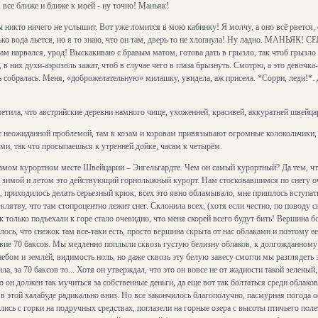
 все ближе и ближе к моей - ну точно! Маньяк!
 никто ничего не услышит. Вот уже ломится в мою кабинку! Я молчу, а оно всё рвется, 
только вода льется, но я то знаю, что он там, дверь то не хлопнула! Ну ладно. МАНЬЯ
м нарвался, урод! Выскакиваю с бравым матом, готова дать в грызло, так чтоб грызл
 в них духи-аэрозоль зажат, чтоб в случае чего в глаза брызнуть. Смотрю, а это девочк
ть собралась. Меня, «доброжелательную» милашку, увидела, аж присела. *Сорри, леди!*. 
етила, что австрийские деревни намного чище, ухоженней, красивей, аккуратней швейца
 неожиданной проблемой, там к козам и коровам привязывают огромные колокольчики, 
ми, так что просыпаешься к утренней дойке, часам к четырём.
 самом курортном месте Швейцарии – Энгельгардте. Чем он самый курортный? Да тем, чт
и зимой и летом это действующий горнолыжный курорт. Нам стосковавшимся по снегу оче
 приходилось делать серьезный крюк, всех это явно обламывало, мне пришлось вступать 
 клятву, что там стопроцентно лежит снег. Склонила всех, (хотя если честно, по поводу с
ак только подъехали к горе стало очевидно, что меня скорей всего будут бить! Вершина бо
ось, что снежок там все-таки есть, просто вершина скрыта от нас облаками и поэтому ее
твие 70 баксов. Мы медленно поплыли сквозь густую белизну облаков, к долгожданному
ебом и землей, видимость ноль, но даже сквозь эту белую завесу смогли мы разглядеть
а, за 70 баксов то... Хотя он утверждал, что это он вовсе не от жадности такой зеленый,
о он должен так мучиться за собственные деньги, да еще вот так болтаться среди облаков
 в этой халабуде радикально вниз. Но все закончилось благополучно, пасмурная погода о
ались с горки на подручных средствах, поглазели на горные озера с высоты птичьего по