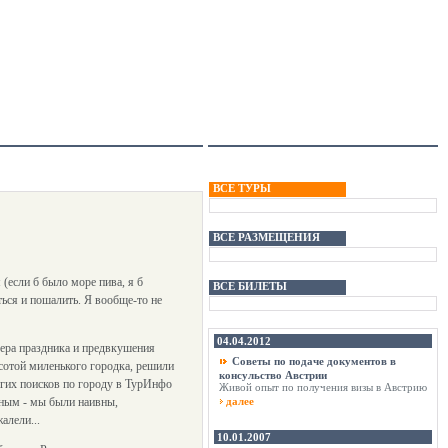
ВСЕ ТУРЫ
ВСЕ РАЗМЕЩЕНИЯ
(если б было море пива, я б
ВСЕ БИЛЕТЫ
ться и пошалить. Я вообще-то не
04.04.2012
ера праздника и предвкушения
Советы по подаче документов в
сотой миленького городка, решили
консульство Австрии
лгих поисков по городу в ТурИнфо
Живой опыт по получения визы в Австрию
чным - мы были наивны,
далее
алели...
10.01.2007