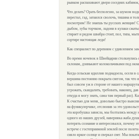
рывком распахивают двери соседних кабинок,
Что делать? Орать бесполезно, за шумом воды
перестал, гад, затаился сволочь, тишина и 
посмотрим! Не знаешь ты русских женщин! Са
дыбом, зубы торчком, ладони в кулаки сжаты,
стирает и рядом швабра стоит, пол, типа, мы
сортире настоящая леди!
Как специалист по деревням с удивлением зам
Во время ночевок в Швейцарии столкнулись с
склонам, дзинькают колокольчиками под окна
Когда сельская идиллия поднадоела, осели в
вершина постоянно покрыта снегом, так что 
был совсем уж в стороне от нашего маршрута,
угрожать, скандалить, требовать, наконец, дав
откуда я могу знать, сама там первый раз). К
К счастью для меня, довольно быстро выяснил
на фуникулерчике, отслюнив за это удовольс
эта коробушка зависла, мы болтались между н
одного из наших друзей, наверняка жаба душил
потерять сознание и интересовался, почему эт
встрече с гостеприимной землей после полета
сияло яркое солнце и сверкал снег. Мы покат