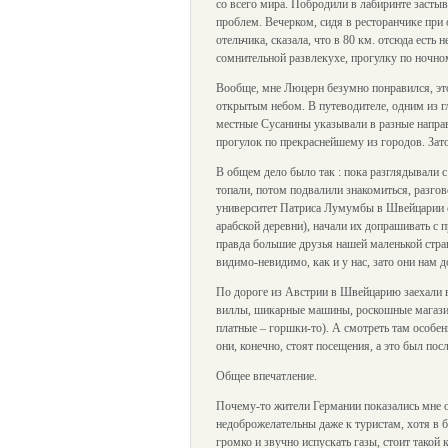
со всего мира. Побродили в лабиринте застыв
проблем. Вечерком, сидя в ресторанчике при 
отельчика, сказала, что в 80 км. отсюда есть 
сомнительной развлекухе, прогулку по ночн
Вообще, мне Люцерн безумно понравился, это 
открытым небом. В путеводителе, одним из г
местные Сусанины указывали в разные направл
прогулок по прекраснейшему из городов. Зато
В общем дело было так : пока разглядывали с
топали, потом подвалили знакомиться, разгово
университет Патриса Лумумбы в Швейцарии се
арабской деревни), начали их допрашивать с 
правда большие друзья нашей маленькой стран
видимо-невидимо, как и у нас, зато они нам 
По дороге из Австрии в Швейцарию заехали в
виллы, шикарные машины, роскошные магазин
платные – горшки-то). А смотреть там особе
они, конечно, стоят посещения, а это был п
Общее впечатление.
Почему-то жители Германии показались мне о
недоброжелательны даже к туристам, хотя в б
громко и звучно испускать газы, стоит такой к